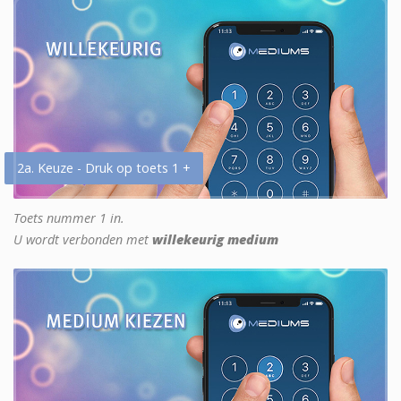
2a. Keuze - Druk op toets 1 +
Toets nummer 1 in.
U wordt verbonden met
willekeurig medium