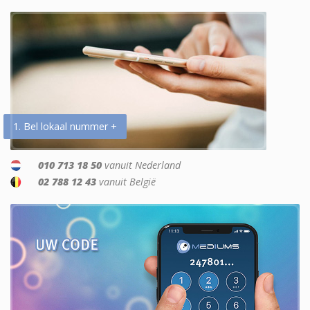
1. Bel lokaal nummer +
010 713 18 50
vanuit Nederland
02 788 12 43
vanuit België