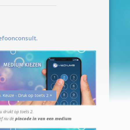
efoonconsult.
. Keuze - Druk op toets 2 +
u drukt op toets 2.
ef nu de
pincode in van een medium