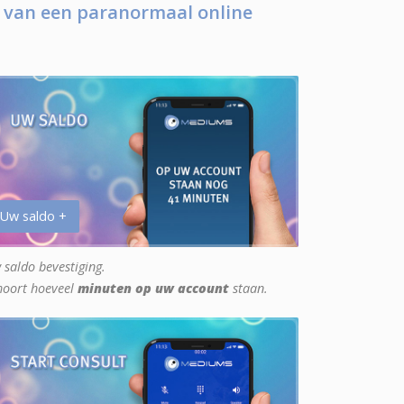
 van een paranormaal online
 Uw saldo +
 saldo bevestiging.
hoort hoeveel
minuten op uw account
staan.