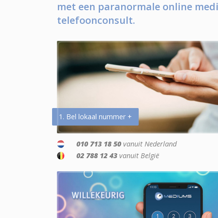
met een paranormale online medi
telefoonconsult.
1. Bel lokaal nummer +
010 713 18 50
vanuit Nederland
02 788 12 43
vanuit België