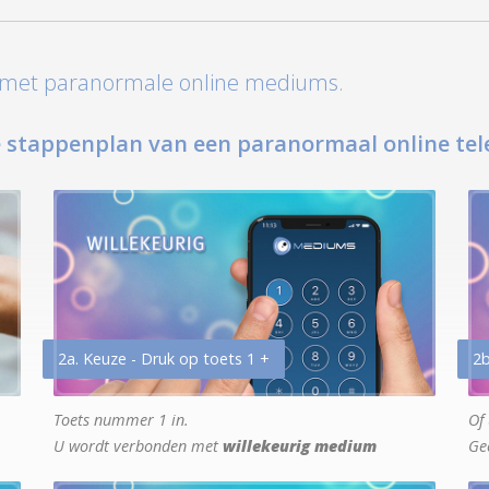
t met paranormale online mediums.
 stappenplan van een paranormaal online tel
2a. Keuze - Druk op toets 1 +
2b
Toets nummer 1 in.
Of 
U wordt verbonden met
willekeurig medium
Ge