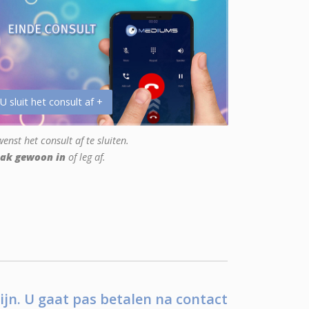
 U sluit het consult af +
enst het consult af te sluiten.
ak gewoon in
of leg af.
ijn. U gaat pas betalen na contact