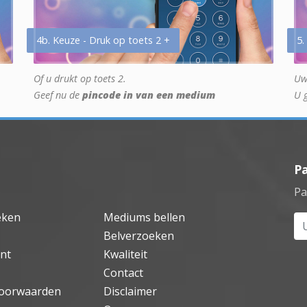
4b. Keuze - Druk op toets 2 +
5.
Of u drukt op toets 2.
Uw
Geef nu de
pincode in van een medium
U 
P
Pa
eken
Mediums bellen
Uw
Belverzoeken
nt
Kwaliteit
Contact
oorwaarden
Disclaimer