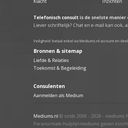
Klacht
Inzichten
Telefonisch consult
is de snelste manier
Liever schriftelijk? Chat en e-mail kan ook, al
Veiligheid: betaal enkel via Mediums.nl-account en de
Bronnen & sitemap
Liefde & Relaties
Toekomst & Begeleiding
Consulenten
Aanmelden als Medium
Mediums.nl
© sinds 2006 - 2026
- mediums N
Paranormale Hulplijn:mediums geven inzich