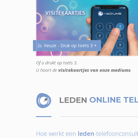
2c. Keuze - Druk op toets 3 +
Of u drukt op toets 3.
U hoort de
visitekaartjes van onze mediums
LEDEN
ONLINE TE
Hoe werkt een
leden
-telefoonconsult