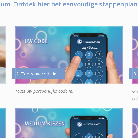
um. Ontdek hier het eenvoudige stappenplan
2. Toets uw code in +
3.
Toets uw persoonlijke code in.
Uw
U 