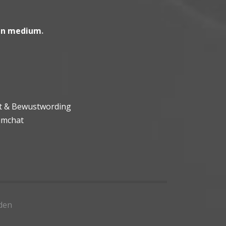
en medium
.
ht & Bewustwording
umchat
den