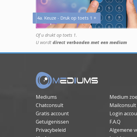
4a. Keuze - Druk op toets 1 +
Of u drukt op toets 1.
U wordt
direct verbonden met een medium
Mediums
Medium zo
Chatconsult
Mailconsult
Gratis account
Login accou
Getuigenissen
F.A.Q
Privacybeleid
Algemene v