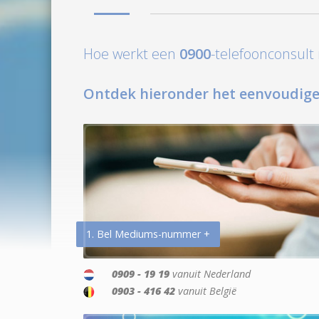
Hoe werkt een
0900
-telefoonconsul
Ontdek hieronder het eenvoudige
1. Bel Mediums-nummer +
0909 - 19 19
vanuit Nederland
0903 - 416 42
vanuit België