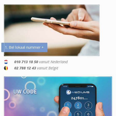
1. Bel lokaal nummer +
010 713 18 50
vanuit Nederland
02 788 12 43
vanuit België