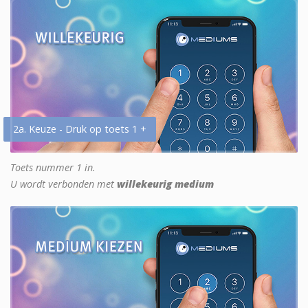
2a. Keuze - Druk op toets 1 +
Toets nummer 1 in.
U wordt verbonden met
willekeurig medium