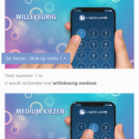
2a. Keuze - Druk op toets 1 +
Toets nummer 1 in.
U wordt verbonden met
willekeurig medium