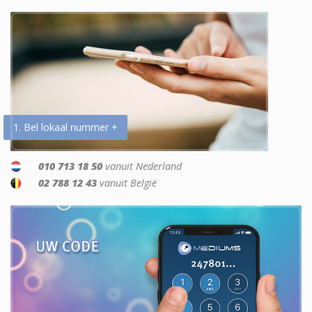
1. Bel lokaal nummer +
010 713 18 50
vanuit Nederland
02 788 12 43
vanuit België