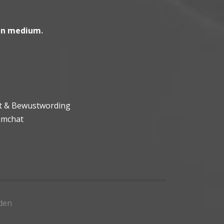
en medium
.
ht & Bewustwording
umchat
den