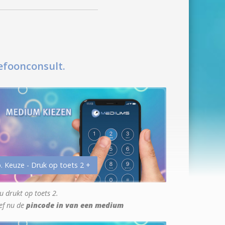
efoonconsult.
. Keuze - Druk op toets 2 +
u drukt op toets 2.
ef nu de
pincode in van een medium