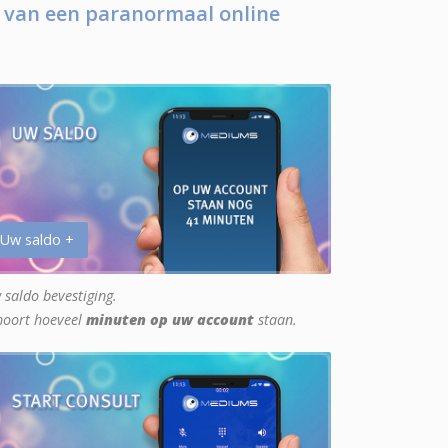
 van een paranormaal online
 Uw saldo +
 saldo bevestiging.
hoort hoeveel
minuten op uw account
staan.