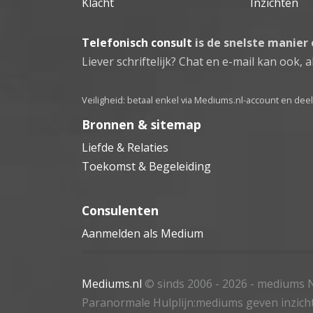
Klacht
Inzichten
Telefonisch consult
is de snelste manier
Liever schriftelijk? Chat en e-mail kan ook, al
Veiligheid: betaal enkel via Mediums.nl-account en de
Bronnen & sitemap
Liefde & Relaties
Toekomst & Begeleiding
Consulenten
Aanmelden als Medium
Mediums.nl
© sinds 2006 - 2026
- mediums N
Paranormale Hulplijn:mediums geven inzich