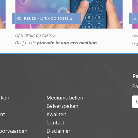
4b. Keuze - Druk op toets 2 +
5.
Of u drukt op toets 2.
Uw
Geef nu de
pincode in van een medium
U 
P
Pa
eken
Mediums bellen
Uw
Belverzoeken
nt
Kwaliteit
Contact
oorwaarden
Disclaimer