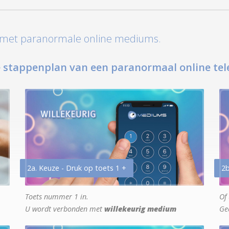
t met paranormale online mediums.
 stappenplan van een paranormaal online tel
2a. Keuze - Druk op toets 1 +
2b
Toets nummer 1 in.
Of 
U wordt verbonden met
willekeurig medium
Ge