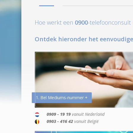
Hoe werkt een
0900
-telefoonconsul
Ontdek hieronder het eenvoudige
1. Bel Mediums-nummer +
0909 - 19 19
vanuit Nederland
0903 - 416 42
vanuit België