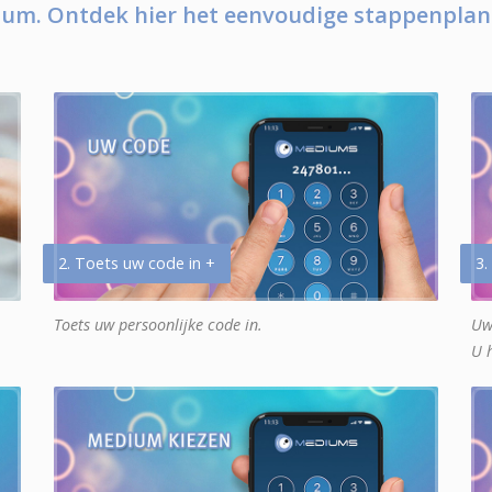
um. Ontdek hier het eenvoudige stappenplan
2. Toets uw code in +
3.
Toets uw persoonlijke code in.
Uw
U 