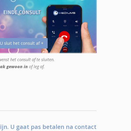
 U sluit het consult af +
enst het consult af te sluiten.
ak gewoon in
of leg af.
ijn. U gaat pas betalen na contact