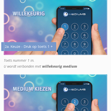
2a. Keuze - Druk op toets 1 +
Toets nummer 1 in.
U wordt verbonden met
willekeurig medium