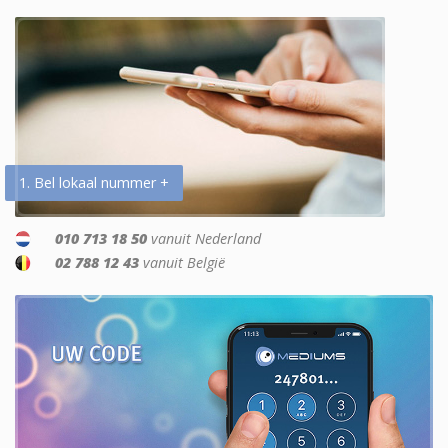
1. Bel lokaal nummer +
010 713 18 50
vanuit Nederland
02 788 12 43
vanuit België