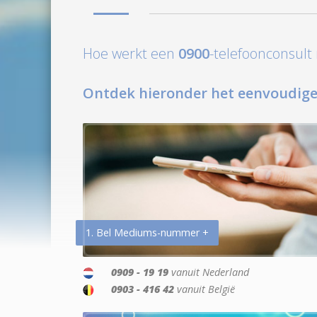
Hoe werkt een
0900
-telefoonconsul
Ontdek hieronder het eenvoudige
1. Bel Mediums-nummer +
0909 - 19 19
vanuit Nederland
0903 - 416 42
vanuit België