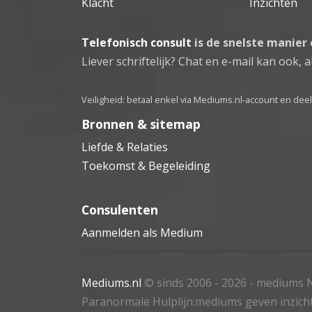
Klacht
Inzichten
Telefonisch consult
is de snelste manier
Liever schriftelijk? Chat en e-mail kan ook, al
Veiligheid: betaal enkel via Mediums.nl-account en de
Bronnen & sitemap
Liefde & Relaties
Toekomst & Begeleiding
Consulenten
Aanmelden als Medium
Mediums.nl
© sinds 2006 - 2026
- mediums N
Paranormale Hulplijn:mediums geven inzich