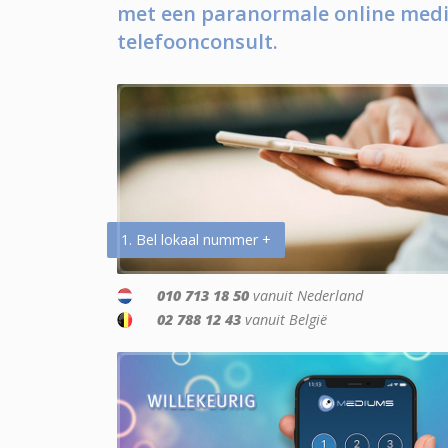
met een paranormale online medi
telefoonconsult.
1. Bel lokaal nummer +
010 713 18 50
vanuit Nederland
02 788 12 43
vanuit België