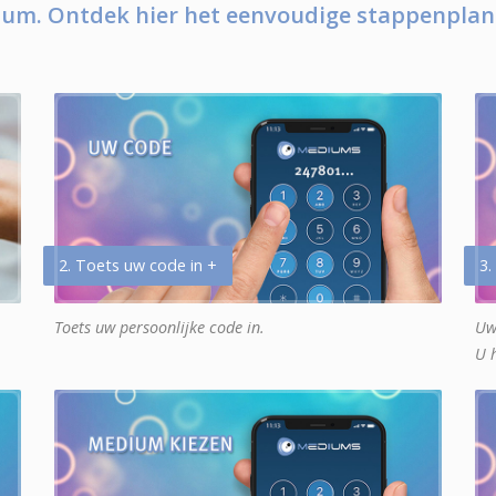
um. Ontdek hier het eenvoudige stappenplan
2. Toets uw code in +
3.
Toets uw persoonlijke code in.
Uw
U 