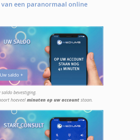
 van een paranormaal online
 Uw saldo +
 saldo bevestiging.
hoort hoeveel
minuten op uw account
staan.