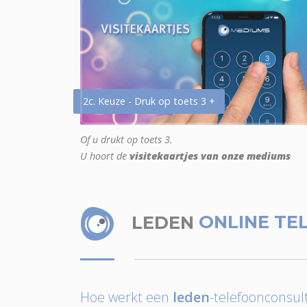
2c. Keuze - Druk op toets 3 +
Of u drukt op toets 3.
U hoort de
visitekaartjes van onze mediums
LEDEN
ONLINE TE
Hoe werkt een
leden
-telefoonconsult