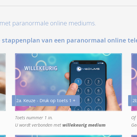
t met paranormale online mediums.
 stappenplan van een paranormaal online tel
2a. Keuze - Druk op toets 1 +
2b
Toets nummer 1 in.
Of 
U wordt verbonden met
willekeurig medium
Ge