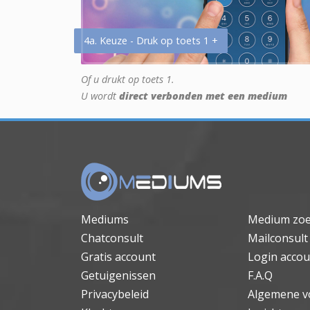
4a. Keuze - Druk op toets 1 +
Of u drukt op toets 1.
U wordt
direct verbonden met een medium
Mediums
Medium zo
Chatconsult
Mailconsult
Gratis account
Login accou
Getuigenissen
F.A.Q
Privacybeleid
Algemene v