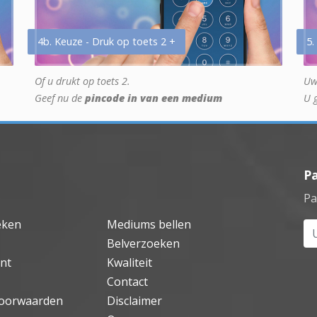
4b. Keuze - Druk op toets 2 +
5.
Of u drukt op toets 2.
Uw
Geef nu de
pincode in van een medium
U 
P
Pa
eken
Mediums bellen
Uw
Belverzoeken
nt
Kwaliteit
Contact
oorwaarden
Disclaimer