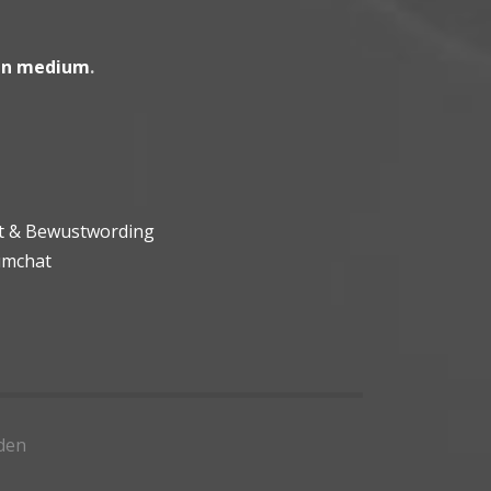
en medium
.
ht & Bewustwording
umchat
den