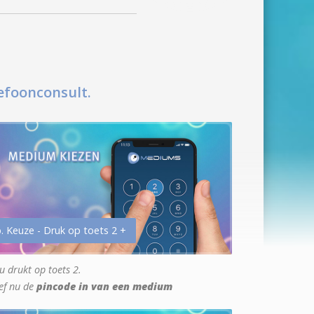
efoonconsult.
. Keuze - Druk op toets 2 +
u drukt op toets 2.
ef nu de
pincode in van een medium