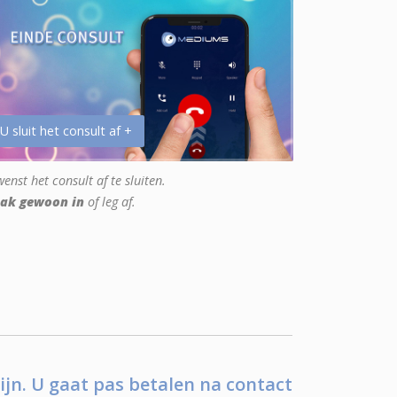
 U sluit het consult af +
enst het consult af te sluiten.
ak gewoon in
of leg af.
ijn. U gaat pas betalen na contact