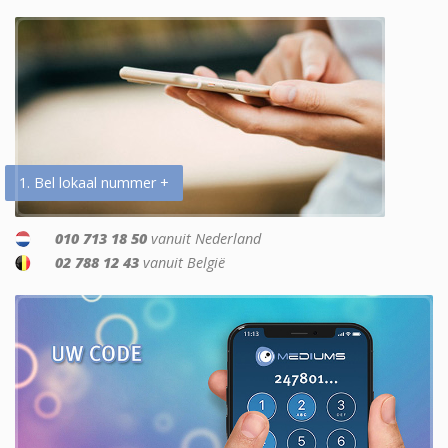
1. Bel lokaal nummer +
010 713 18 50
vanuit Nederland
02 788 12 43
vanuit België