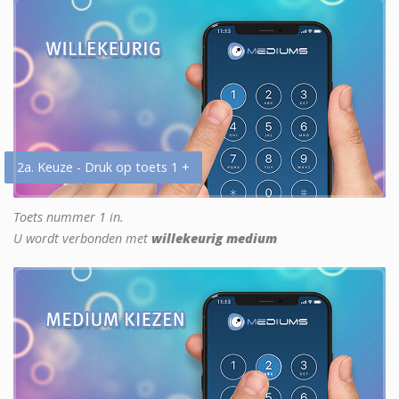
2a. Keuze - Druk op toets 1 +
Toets nummer 1 in.
U wordt verbonden met
willekeurig medium